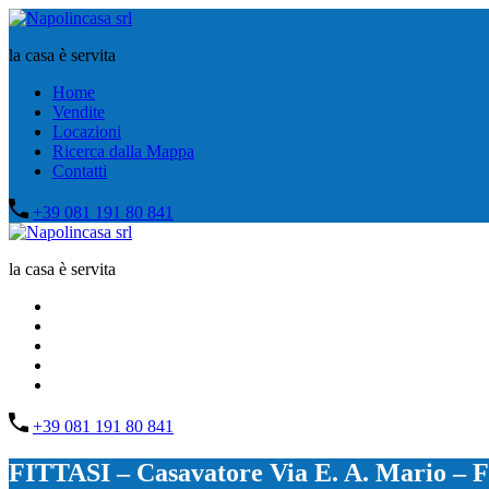
la casa è servita
Home
Vendite
Locazioni
Ricerca dalla Mappa
Contatti
+39 081 191 80 841
la casa è servita
Home
Vendite
Locazioni
Ricerca dalla Mappa
Contatti
+39 081 191 80 841
FITTASI – Casavatore Via E. A. Mario – 